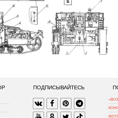
ОР
ПОДПИСЫВАЙТЕСЬ
П
«ВО
КОН
МОТ