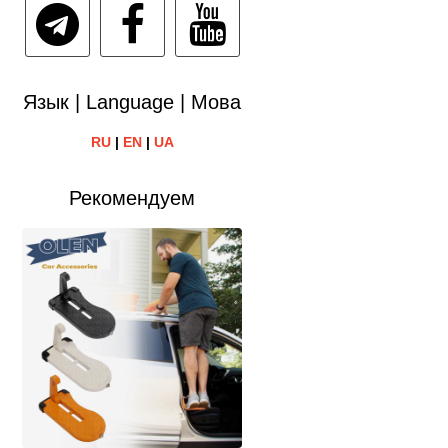
Язык | Language | Мова
RU
|
EN
|
UA
Рекомендуем