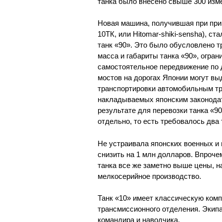
танка было внесено свыше 300 изм
Новая машина, получившая при прин
10ТК, или Hitomar-shiki-sensha), ст
танк «90». Это было обусловлено 
масса и габариты танка «90», огра
самостоятельное передвижение по до
мостов на дорогах Японии могут выд
транспортировки автомобильным тра
накладываемых японским законодат
результате для перевозки танка «9
отдельно, то есть требовалось два
Не устраивала японских военных и 
снизить на 1 млн долларов. Впроче
танка все же заметно выше цены, н
мелкосерийное производство.
Танк «10» имеет классическую ком
трансмиссионного отделения. Экипа
командира и наводчика.