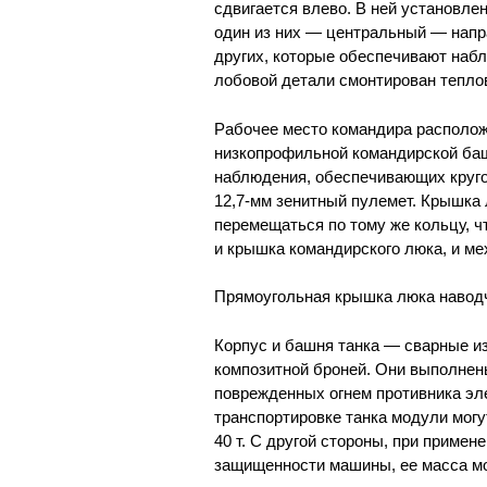
сдвигается влево. В ней установле
один из них — центральный — напра
других, которые обеспечивают набл
лобовой детали смонтирован тепло
Рабочее место командира располож
низкопрофильной командирской ба
наблюдения, обеспечивающих кругов
12,7-мм зенитный пулемет. Крышка
перемещаться по тому же кольцу, чт
и крышка командирского люка, и ме
Прямоугольная крышка люка наводч
Корпус и башня танка — сварные из
композитной броней. Они выполнен
поврежденных огнем противника эле
транспортировке танка модули могу
40 т. С другой стороны, при прим
защищенности машины, ее масса мож