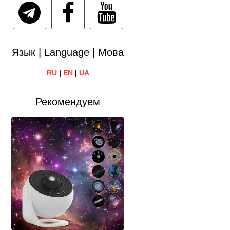
Язык | Language | Мова
RU
|
EN
|
UA
Рекомендуем