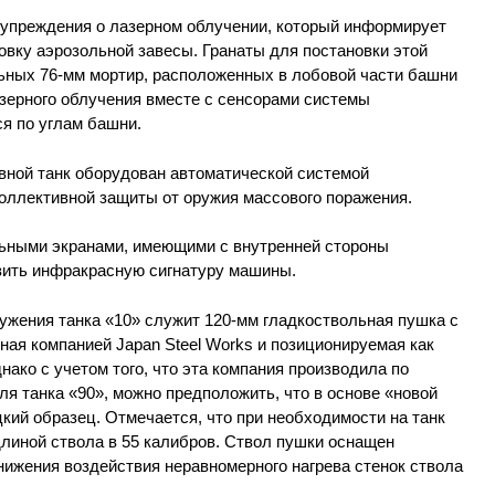
дупреждения о лазерном облучении, который информирует
овку аэрозольной завесы. Гранаты для постановки этой
ьных 76-мм мортир, расположенных в лобовой части башни
азерного облучения вместе с сенсорами системы
я по углам башни.
вной танк оборудован автоматической системой
оллективной защиты от оружия массового поражения.
льными экранами, имеющими с внутренней стороны
зить инфракрасную сигнатуру машины.
жения танка «10» служит 120-мм гладкоствольная пушка с
нная компанией Japan Steel Works и позиционируемая как
нако с учетом того, что эта компания производила по
я танка «90», можно предположить, что в основе «новой
кий образец. Отмечается, что при необходимости на танк
линой ствола в 55 калибров. Ствол пушки оснащен
ижения воздействия неравномерного нагрева стенок ствола