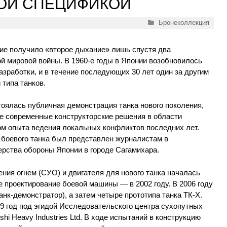
КОЙ СПЕЦИФИКОЙ
Рубрики
Бронеколлекция
ние получило «второе дыхание» лишь спустя два
й мировой войны. В 1960-е годы в Японии возобновилось
азработки, и в течение последующих 30 лет один за другим
типа танков.
тоялась публичная демонстрация танка нового поколения,
ее современные конструкторские решения в области
ом опыта ведения локальных конфликтов последних лет.
 боевого танка был представлен журналистам в
рства обороны Японии в городе Сагамихара.
ния огнем (СУО) и двигателя для нового танка началась
е проектирование боевой машины — в 2002 году. В 2006 году
анк-демонстратор), а затем четыре прототипа танка ТК-Х.
9 год под эгидой Исследовательского центра сухопутных
shi Heavy Industries Ltd. В ходе испытаний в конструкцию