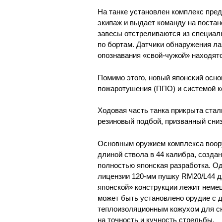
На танке установлен комплекс пре
экипаж и выдает команду на постан
завесы отстреливаются из специал
по бортам. Датчики обнаружения л
опознавания «свой-чужой» находятс
Помимо этого, новый японский осно
пожаротушения (ППО) и системой к
Ходовая часть танка прикрыта ста
резиновый подбой, призванный сни
Основным оружием комплекса воору
длиной ствола в 44 калибра, созда
полностью японская разработка. Од
лицензии 120-мм пушку RM20/L44 дл
японской» конструкции лежит немец
может быть установлено орудие с д
теплоизоляционным кожухом для сн
на точность и кучность стрельбы.