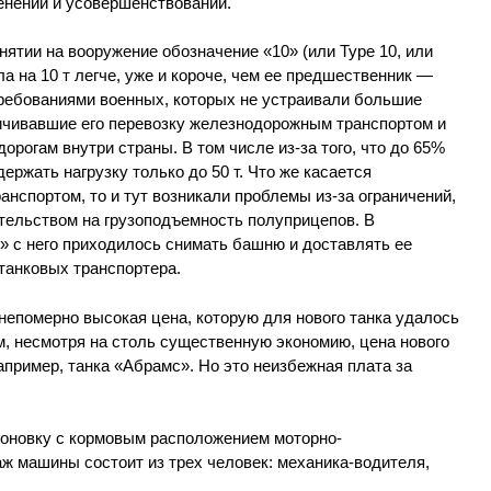
енений и усовершенствований.
ятии на вооружение обозначение «10» (или Туре 10, или
ала на 10 т легче, уже и короче, чем ее предшественник —
требованиями военных, которых не устраивали большие
ничивавшие его перевозку железнодорожным транспортом и
рогам внутри страны. В том числе из-за того, что до 65%
ержать нагрузку только до 50 т. Что же касается
нспортом, то и тут возникали проблемы из-за ограничений,
ельством на грузоподъемность полуприцепов. В
0» с него приходилось снимать башню и доставлять ее
 танковых транспортера.
непомерно высокая цена, которую для нового танка удалось
м, несмотря на столь существенную экономию, цена нового
апример, танка «Абрамс». Но это неизбежная плата за
поновку с кормовым расположением моторно-
ж машины состоит из трех человек: механика-водителя,