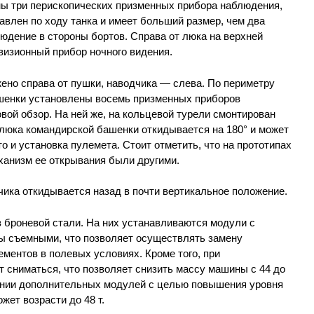
ны три перископических призменных прибора наблюдения,
влен по ходу танка и имеет больший размер, чем два
юдение в стороны бортов. Справа от люка на верхней
визионный прибор ночного видения.
ено справа от пушки, наводчика — слева. По периметру
шенки установлены восемь призменных приборов
ой обзор. На ней же, на кольцевой турели смонтирован
 люка командирской башенки откидывается на 180° и может
о и установка пулемета. Стоит отметить, что на прототипах
ханизм ее открывания были другими.
ика откидывается назад в почти вертикальное положение.
 броневой стали. На них устанавливаются модули с
ы съемными, что позволяет осуществлять замену
ментов в полевых условиях. Кроме того, при
т сниматься, что позволяет снизить массу машины с 44 до
енении дополнительных модулей с целью повышения уровня
ет возрасти до 48 т.