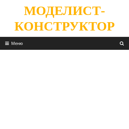
Перейти
МОДЕЛИСТ-
к
содержимому
КОНСТРУКТОР
Меню