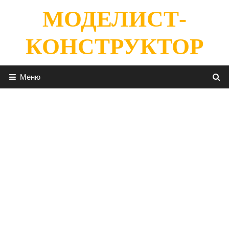
Перейти
МОДЕЛИСТ-
к
содержимому
КОНСТРУКТОР
Меню