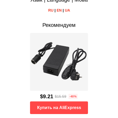
RU
|
EN
|
UA
Рекомендуем
$9.21
$15.59
-40%
Купить на AliExpress