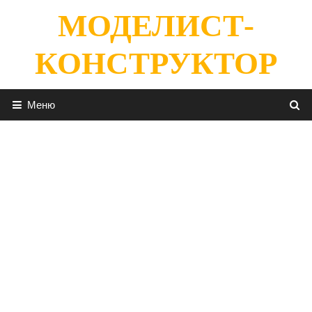
Перейти
МОДЕЛИСТ-
к
содержимому
КОНСТРУКТОР
Меню