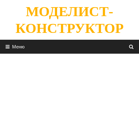
Перейти
МОДЕЛИСТ-
к
содержимому
КОНСТРУКТОР
Меню