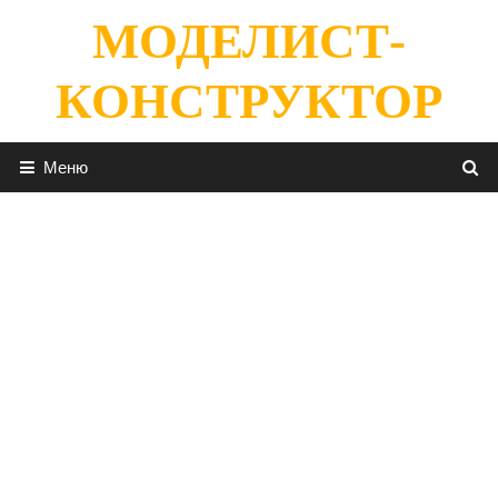
Перейти
МОДЕЛИСТ-
к
содержимому
КОНСТРУКТОР
Меню