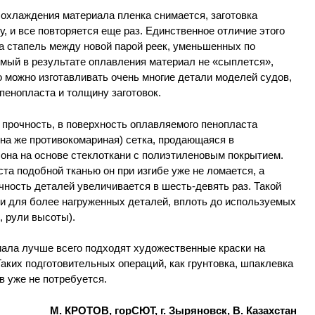
 охлаждения материала пленка снимается, заготовка
, и все повторяется еще раз. Единственное отличие этого
а стапель между новой парой реек, уменьшенных по
мый в результате оплавления материал не «сыплется»,
го можно изготавливать очень многие детали моделей судов,
пенопласта и толщину заготовок.
 прочность, в поверхность оплавляемого пенопласта
на же противокомариная) сетка, продающаяся в
она на основе стеклоткани с полиэтиленовым покрытием.
та подобной тканью он при изгибе уже не ломается, а
чность деталей увеличивается в шесть-девять раз. Такой
 и для более нагруженных деталей, вплоть до используемых
, рули высоты).
иала лучше всего подходят художественные краски на
ких подготовительных операций, как грунтовка, шпаклевка
 уже не потребуется.
М. КРОТОВ, горСЮТ, г. Зыряновск, В. Казахстан