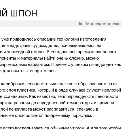
ЫЙ ШПОН
Рубрики
Читатель читателю
 уже приводилось описание технологии изготовления
ов и надстроек судомоделей, основывающейся на
и и эпоксидной смолы. В сегодняшнее время «повального
поненты и материалы найти очень сложно, можно
мпромиссным вариантом. Причем с успехом он подходит как
и для опытных спортсменов.
калибровки пенопластовых пластин с образованием на их
ого слоя пластика, который в ряде случаев служит неплохой
е «сандвича». Как известно, теплопроводность пенопласта
о при нагревании до определенной температуры и времени
лой пенопласта может расплавиться, спекаясь в
нний же слой остается по-прежнему пористым.
е всего воспользоваться обычным утюгом. А для того чтобы