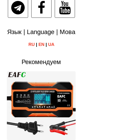
Язык | Language | Мова
RU
|
EN
|
UA
Рекомендуем