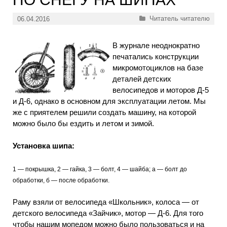
Рубрики
Читатель читателю
06.04.2016
В журнале неоднократно
печатались конструкции
микромотоциклов на базе
деталей детских
велосипедов и моторов Д-5
и Д-6, однако в основном для эксплуатации летом. Мы
же с приятелем решили создать машину, на которой
можно было бы ездить и летом и зимой.
Установка шипа:
1 — покрышка, 2 — гайка, 3 — болт, 4 — шайба; а — болт до
обработки, б — после обработки.
Раму взяли от велосипеда «Школьник», колоса — от
детского велосипеда «Зайчик», мотор — Д-6. Для того
чтобы нашим мопедом можно было пользоваться и на