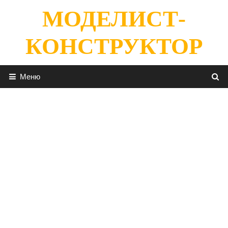
Перейти
МОДЕЛИСТ-
к
содержимому
КОНСТРУКТОР
Меню