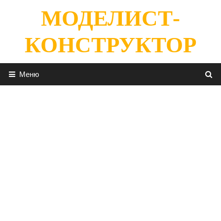
Перейти
МОДЕЛИСТ-
к
содержимому
КОНСТРУКТОР
Меню