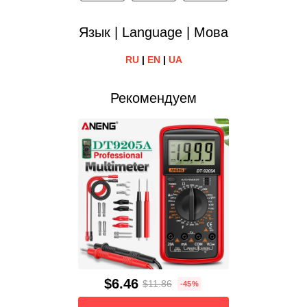
Язык | Language | Мова
RU
|
EN
|
UA
Рекомендуем
$6.46
$11.86
-45%