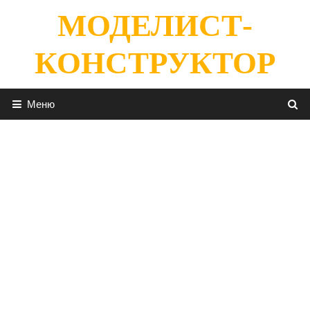
Перейти
МОДЕЛИСТ-
к
содержимому
КОНСТРУКТОР
Меню