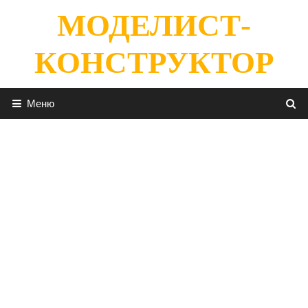
Перейти
МОДЕЛИСТ-
к
содержимому
КОНСТРУКТОР
Меню