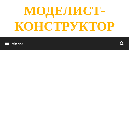
Перейти
МОДЕЛИСТ-
к
содержимому
КОНСТРУКТОР
Меню