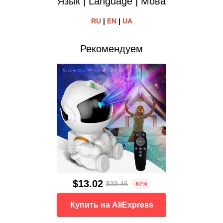
Язык | Language | Мова
RU
|
EN
|
UA
Рекомендуем
$13.02
$39.46
-67%
Купить на AliExpress