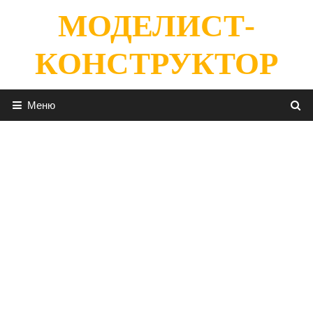
Перейти
МОДЕЛИСТ-
к
содержимому
КОНСТРУКТОР
Меню