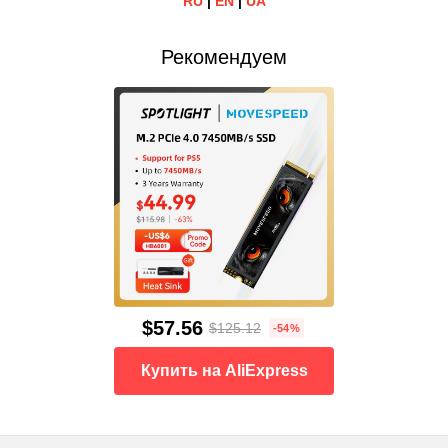
RU
|
EN
|
UA
Рекомендуем
$57.56
$125.12
-54%
Купить на AliExpress