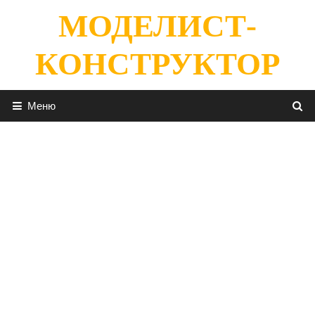
Перейти
МОДЕЛИСТ-
к
содержимому
КОНСТРУКТОР
Меню