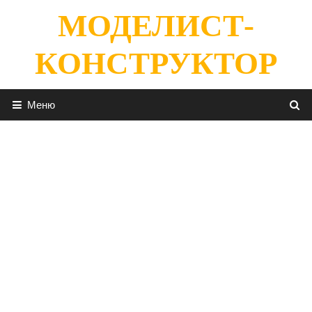
Перейти
МОДЕЛИСТ-
к
содержимому
КОНСТРУКТОР
Меню