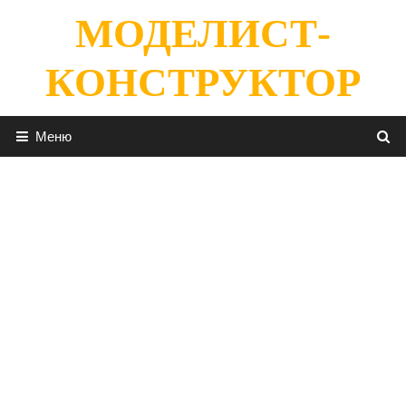
Перейти
МОДЕЛИСТ-
к
содержимому
КОНСТРУКТОР
Меню