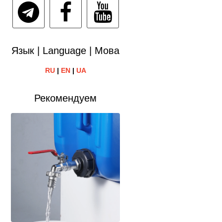
Язык | Language | Мова
RU
|
EN
|
UA
Рекомендуем