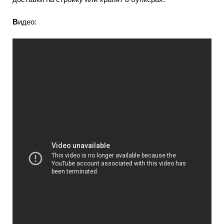
В
идео: