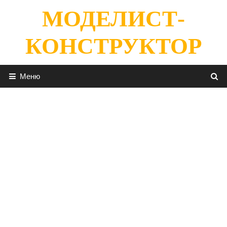
Перейти
МОДЕЛИСТ-
к
содержимому
КОНСТРУКТОР
Меню