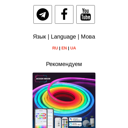
Язык | Language | Мова
RU
|
EN
|
UA
Рекомендуем