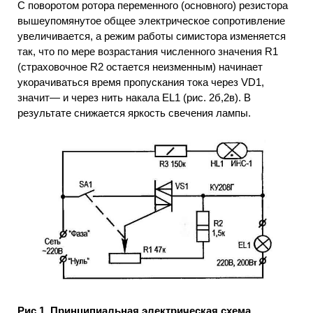
С поворотом ротора переменного (основного) резистора
вышеупомянутое общее электрическое сопротивление
увеличивается, а режим работы симистора изменяется
так, что по мере возрастания численного значения R1
(страховочное R2 остается неизменным) начинает
укорачиваться время пропускания тока через VD1,
значит— и через нить накала ЕL1 (рис. 2б,2в). В
результате снижается яркость свечения лампы.
Рис.1. Принципиальная электрическая схема