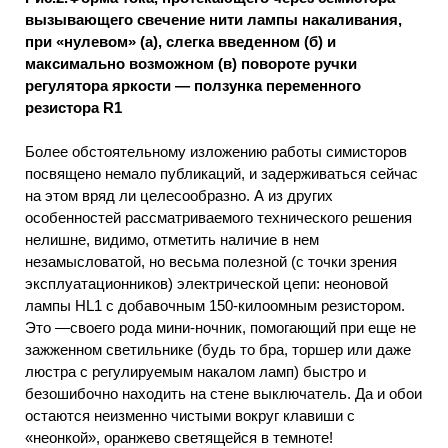
вызывающего свечение нити лампы накаливания,
при «нулевом» (а), слегка введенном (б) и
максимально возможном (в) повороте ручки
регулятора яркости — ползунка переменного
резистора R1
Более обстоятельному изложению работы симисторов
посвящено немало публикаций, и задерживаться сейчас
на этом вряд ли целесообразно. А из других
особенностей рассматриваемого технического решения
нелишне, видимо, отметить наличие в нем
незамысловатой, но весьма полезной (с точки зрения
эксплуатационников) электрической цепи: неоновой
лампы НL1 с добавочным 150-килоомным резистором.
Это —своего рода мини-ночник, помогающий при еще не
зажженном светильнике (будь то бра, торшер или даже
люстра с регулируемым накалом ламп) быстро и
безошибочно находить на стене выключатель. Да и обои
остаются неизменно чистыми вокруг клавиши с
«неонкой», оранжево светящейся в темноте!