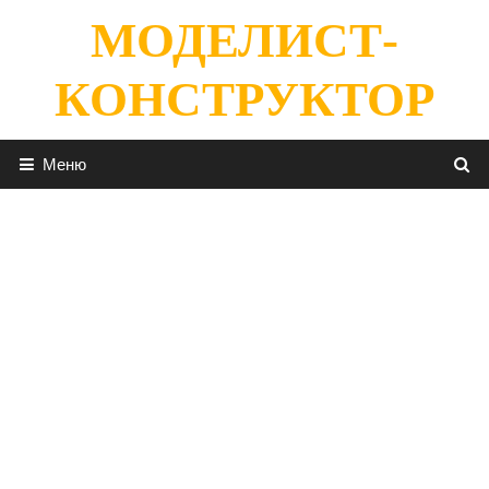
Перейти
МОДЕЛИСТ-
к
содержимому
КОНСТРУКТОР
Меню