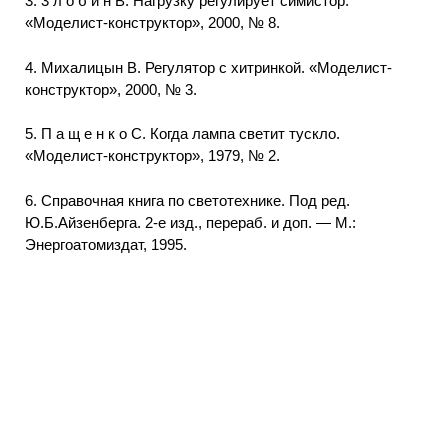
3. 3 л о б и н В. Нагрузку регулирует симистор.
«Моделист-конструктор», 2000, № 8.
4. Михалицын В. Регулятор с хитринкой. «Моделист-
конструктор», 2000, № 3.
5. П а щ е н к о С. Когда лампа светит тускло.
«Моделист-конструктор», 1979, № 2.
6. Справочная книга по светотехнике. Под ред.
Ю.Б.Айзенберга. 2-е изд., перераб. и доп. — М.:
Энергоатомиздат, 1995.