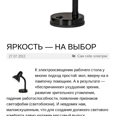
ЯРКОСТЬ — НА ВЫБОР
Рубрики
Сам себе электрик
27.07.2012
К электроосвещению рабочего стола у
многих подход простой: мол, вверну-ка я
лампочку помощнее. А в результате —
«беспричинное» ухудшение зрения,
развитие зрительного утомления,
падение работоспособности, появление признаков
светофобии (светобоязни). И невдомек нам,
малоискушенным, что для создания должного светового
комфорта давно налажен массовый выпуск