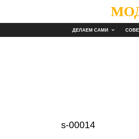
Перейти
МО
к
содержимому
ДЕЛАЕМ САМИ
СОВ
s-00014