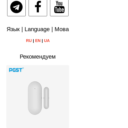
Язык | Language | Мова
RU
|
EN
|
UA
Рекомендуем