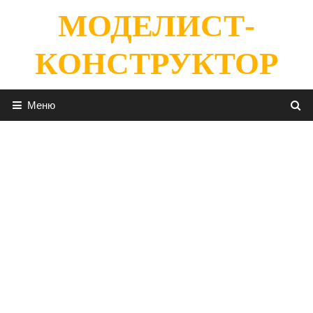
Перейти
МОДЕЛИСТ-
к
содержимому
КОНСТРУКТОР
Меню