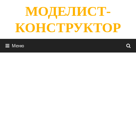
Перейти
МОДЕЛИСТ-
к
содержимому
КОНСТРУКТОР
Меню