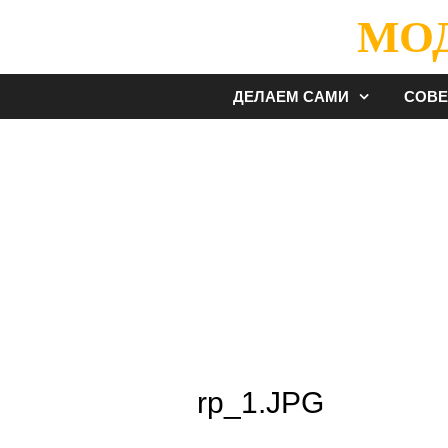
Перейти
МО
к
содержимому
ДЕЛАЕМ САМИ
СОВ
rp_1.JPG