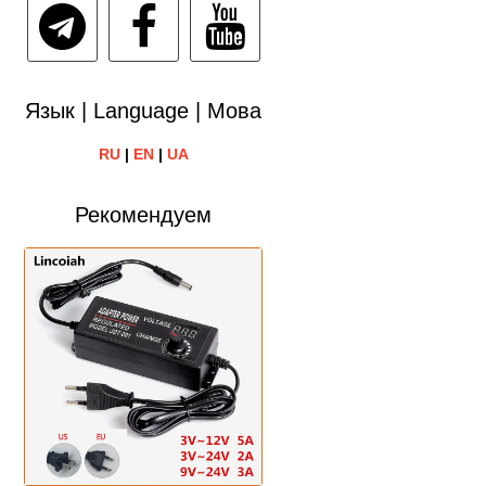
Язык | Language | Мова
RU
|
EN
|
UA
Рекомендуем