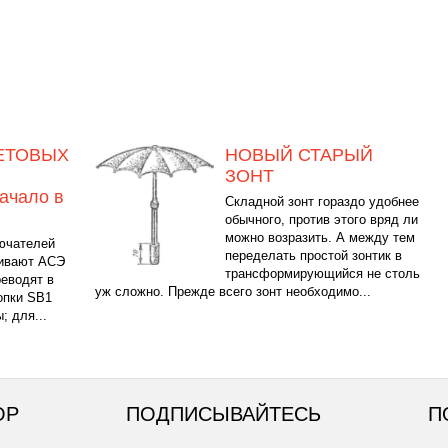
ЕТОВЫХ
НОВЫЙ СТАРЫЙ
ЗОНТ
ачало в
Складной зонт гораздо удобнее
обычного, против этого вряд ли
можно возразить. А между тем
ючателей
переделать простой зонтик в
ливают АСЭ
трансформирующийся не столь
еводят в
уж сложно. Прежде всего зонт необходимо...
опки SB1
 для...
ОР
ПОДПИСЫВАЙТЕСЬ
П