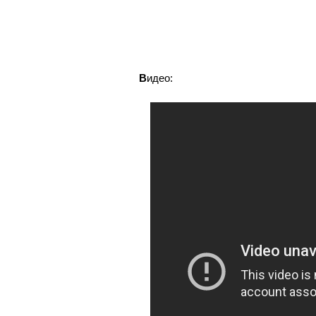
В
идео: