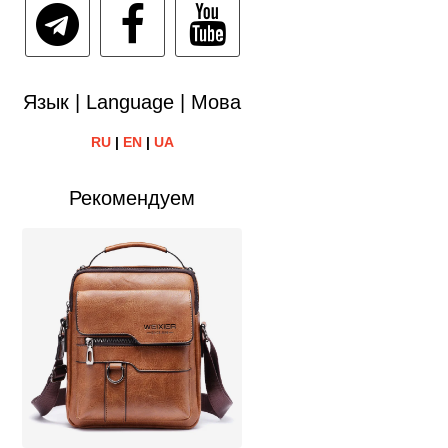
Язык | Language | Мова
RU
|
EN
|
UA
Рекомендуем