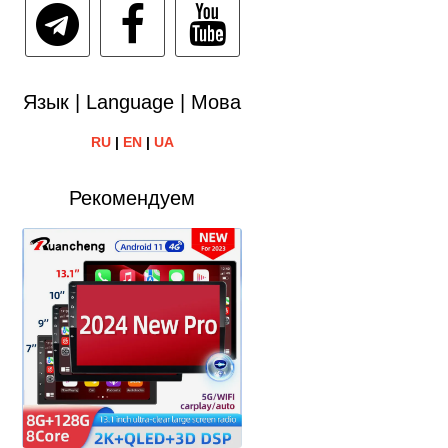
Язык | Language | Мова
RU
|
EN
|
UA
Рекомендуем