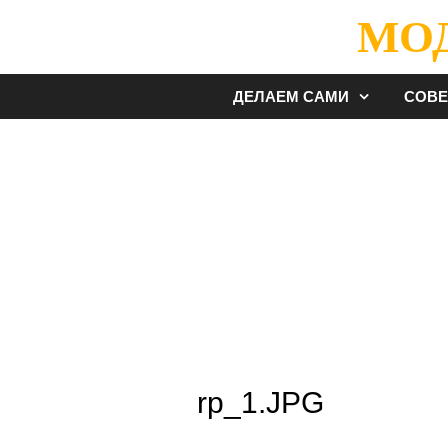
Перейти
МО
к
содержимому
ДЕЛАЕМ САМИ
СОВ
rp_1.JPG