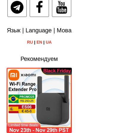
Язык | Language | Мова
RU
|
EN
|
UA
Рекомендуем