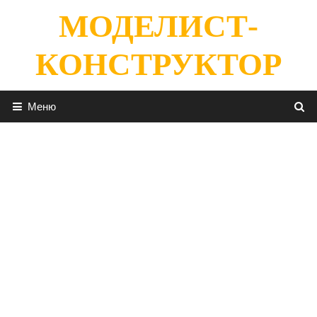
Перейти
МОДЕЛИСТ-
к
содержимому
КОНСТРУКТОР
Меню