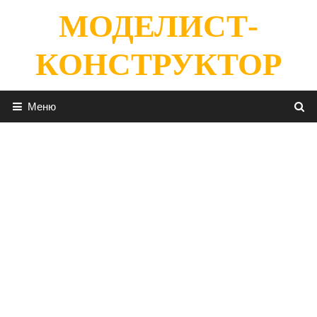
Перейти
МОДЕЛИСТ-
к
содержимому
КОНСТРУКТОР
Меню