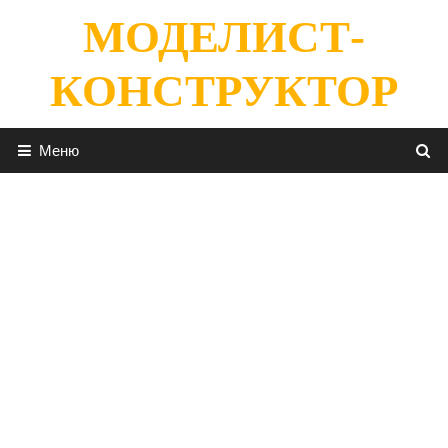
Перейти
МОДЕЛИСТ-
к
содержимому
КОНСТРУКТОР
Меню