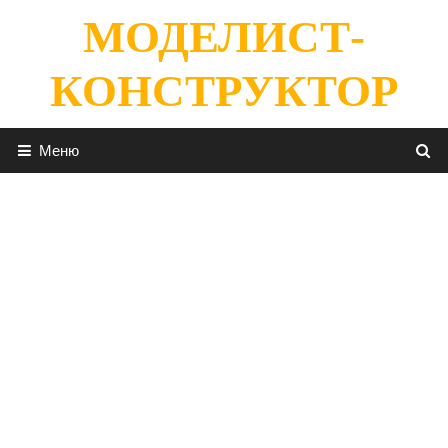
Перейти
МОДЕЛИСТ-
к
содержимому
КОНСТРУКТОР
Меню