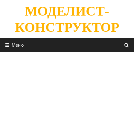
Перейти
МОДЕЛИСТ-
к
содержимому
КОНСТРУКТОР
Меню