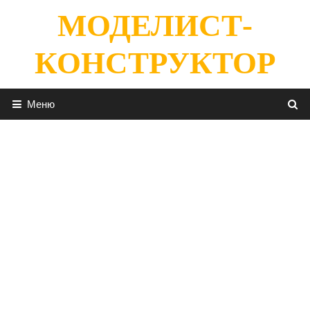
Перейти
МОДЕЛИСТ-
к
содержимому
КОНСТРУКТОР
Меню