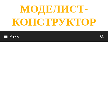
Перейти
МОДЕЛИСТ-
к
содержимому
КОНСТРУКТОР
Меню