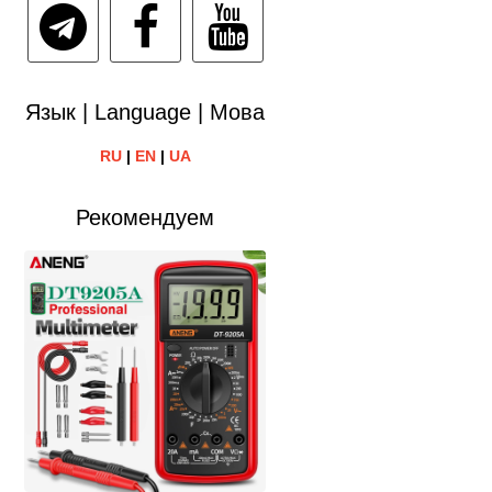
Язык | Language | Мова
RU
|
EN
|
UA
Рекомендуем