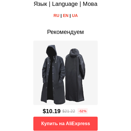
Язык | Language | Мова
RU
|
EN
|
UA
Рекомендуем
$10.19
$21.22
-52%
Купить на AliExpress