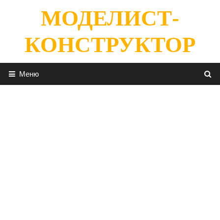
Перейти
МОДЕЛИСТ-
к
содержимому
КОНСТРУКТОР
Меню