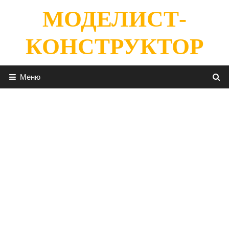
Перейти
МОДЕЛИСТ-
к
содержимому
КОНСТРУКТОР
Меню