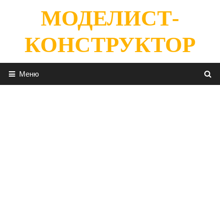
Перейти
МОДЕЛИСТ-
к
содержимому
КОНСТРУКТОР
Меню