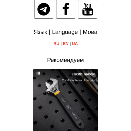
Язык | Language | Мова
RU
|
EN
|
UA
Рекомендуем