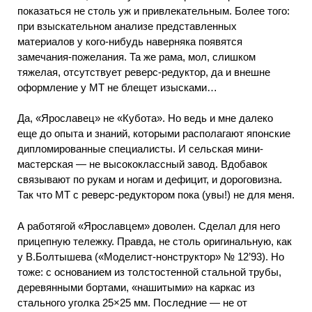
показаться не столь уж и привлекательным. Более того:
при взыскательном анализе представленных
материалов у кого-нибудь наверняка появятся
замечания-пожелания. Та же рама, мол, слишком
тяжелая, отсутствует реверс-редуктор, да и внешне
оформление у МТ не блещет изысками…
Да, «Ярославец» не «Кубота». Но ведь и мне далеко
еще до опыта и знаний, которыми располагают японские
дипломированные специалисты. И сельская мини-
мастерская — не высококлассный завод. Вдобавок
связывают по рукам и ногам и дефицит, и дороговизна.
Так что МТ с реверс-редуктором пока (увы!) не для меня.
А работягой «Ярославцем» доволен. Сделал для него
прицепную тележку. Правда, не столь оригинальную, как
у В.Болтышева («Моделист-нонструктор» № 12’93). Но
тоже: с основанием из толстостенной стальной трубы,
деревянными бортами, «нашитыми» на каркас из
стального уголка 25×25 мм. Последние — не от