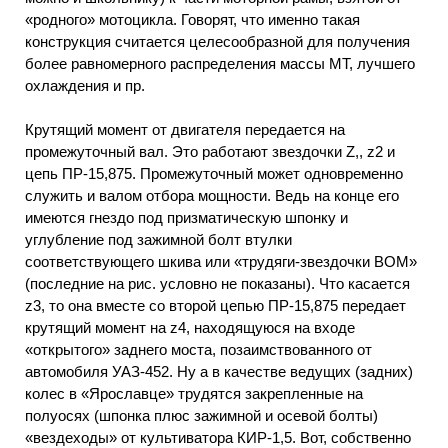
«родного» мотоцикла. Говорят, что именно такая
конструкция считается целесообразной для получения
более равномерного распределения массы МТ, лучшего
охлаждения и пр.
Крутящий момент от двигателя передается на
промежуточный вал. Это работают звездочки Z,, z2 и
цепь ПР-15,875. Промежуточный может одновременно
служить и валом отбора мощности. Ведь на конце его
имеются гнездо под призматическую шпонку и
углубление под зажимной болт втулки
соответствующего шкива или «трудяги-звездочки ВОМ»
(последние на рис. условно не показаны). Что касается
z3, то она вместе со второй цепью ПР-15,875 передает
крутящий момент на z4, находящуюся на входе
«открытого» заднего моста, позаимствованного от
автомобиля УАЗ-452. Ну а в качестве ведущих (задних)
колес в «Ярославце» трудятся закрепленные на
полуосях (шпонка плюс зажимной и осевой болты)
«вездеходы» от культиватора КИР-1,5. Вот, собственно