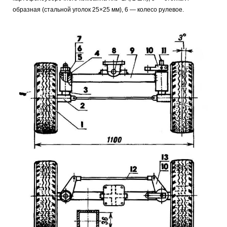
образная (стальной уголок 25×25 мм), 6 — колесо рулевое.