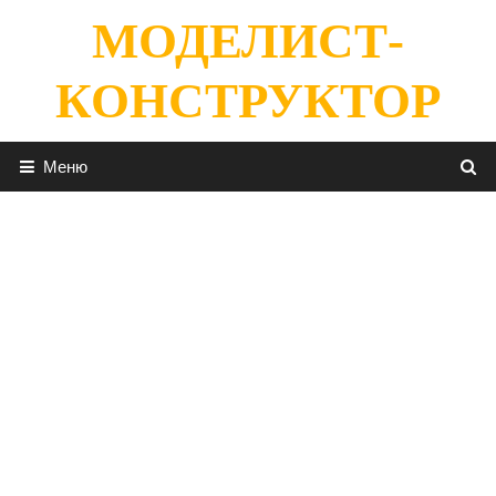
Перейти
МОДЕЛИСТ-
к
содержимому
КОНСТРУКТОР
Меню