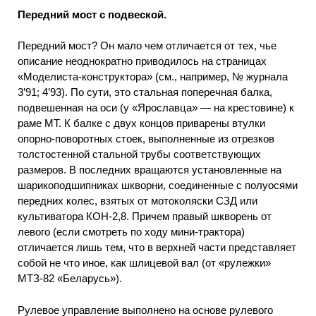
Передний мост с подвеской.
Передний мост? Он мало чем отличается от тех, чье
описание неоднократно приводилось на страницах
«Моделиста-конструктора» (см., например, № журнала
3’91; 4’93). По сути, это стальная поперечная балка,
подвешенная на оси (у «Ярославца» — на крестовине) к
раме МТ. К балке с двух концов приварены втулки
опорно-поворотных стоек, выполненные из отрезков
толстостенной стальной трубы соответствующих
размеров. В последних вращаются установленные на
шарикоподшипниках шкворни, соединенные с полуосями
передних колес, взятых от мотоколяски СЗД или
культиватора КОН-2,8. Причем правый шкворень от
левого (если смотреть по ходу мини-трактора)
отличается лишь тем, что в верхней части представляет
собой не что иное, как шлицевой вал (от «рулежки»
МТЗ-82 «Беларусь»).
Рулевое управление выполнено на основе рулевого