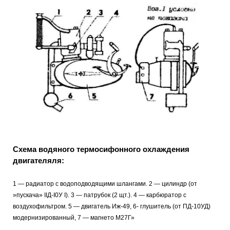
Схема водяного термосифонного охлаждения
двигателяля:
1 — радиатор с водоподводящими шлангами. 2 — цилиндр (от
»пускача» ІІД-І0У І). 3 — патрубок (2 щт.). 4 — карбюратор с
воздухофильтром. 5 — двигатель Иж-49, 6- глушитель (от ПД-10УД)
модернизированный, 7 — магнето M27Г»