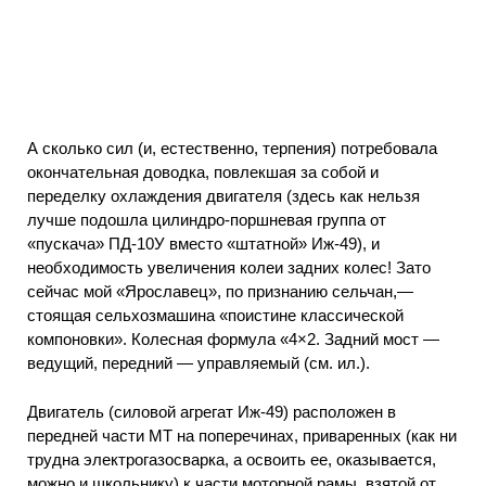
А сколько сил (и, естественно, терпения) потребовала
окончательная доводка, повлекшая за собой и
переделку охлаждения двигателя (здесь как нельзя
лучше подошла цилиндро-поршневая группа от
«пускача» ПД-10У вместо «штатной» Иж-49), и
необходимость увеличения колеи задних колес! Зато
сейчас мой «Ярославец», по признанию сельчан,—
стоящая сельхозмашина «поистине классической
компоновки». Колесная формула «4×2. Задний мост —
ведущий, передний — управляемый (см. ил.).
Двигатель (силовой агрегат Иж-49) расположен в
передней части МТ на поперечинах, приваренных (как ни
трудна электрогазосварка, а освоить ее, оказывается,
можно и школьнику) к части моторной рамы, взятой от