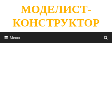
Перейти
МОДЕЛИСТ-
к
содержимому
КОНСТРУКТОР
Меню