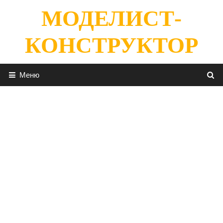
Перейти
МОДЕЛИСТ-
к
содержимому
КОНСТРУКТОР
Меню