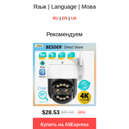
Язык | Language | Мова
RU
|
EN
|
UA
Рекомендуем
$28.53
$81.53
-65%
Купить на AliExpress