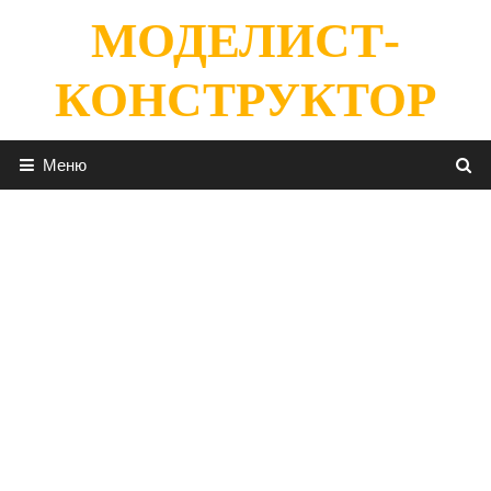
Перейти
МОДЕЛИСТ-
к
содержимому
КОНСТРУКТОР
Меню