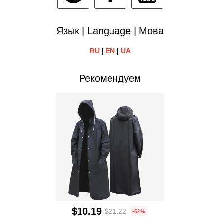
Язык | Language | Мова
RU
|
EN
|
UA
Рекомендуем
$10.19
$21.22
-52%