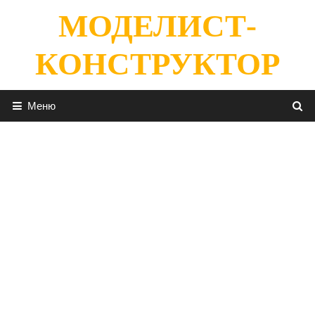
Перейти
МОДЕЛИСТ-
к
содержимому
КОНСТРУКТОР
Меню