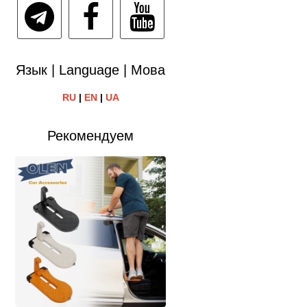
Язык | Language | Мова
RU
|
EN
|
UA
Рекомендуем