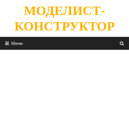
Перейти
МОДЕЛИСТ-
к
содержимому
КОНСТРУКТОР
Меню