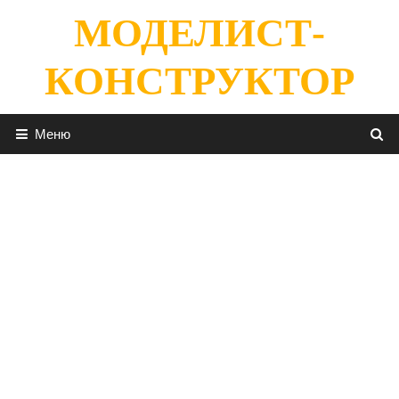
Перейти
МОДЕЛИСТ-
к
содержимому
КОНСТРУКТОР
Меню