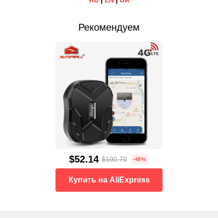
RU
|
EN
|
UA
Рекомендуем
$52.14
$100.70
-48%
Купить на AliExpress