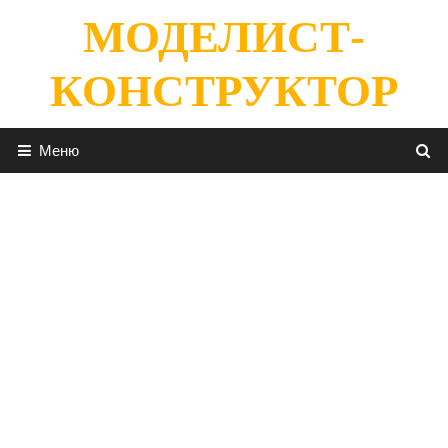
Перейти
МОДЕЛИСТ-
к
содержимому
КОНСТРУКТОР
Меню