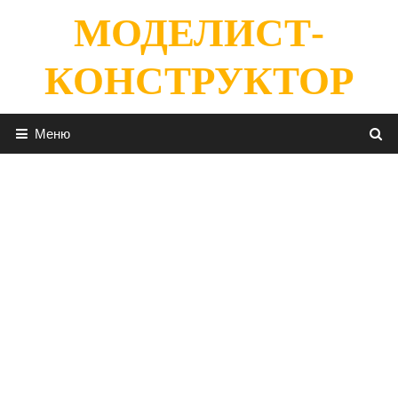
Перейти
МОДЕЛИСТ-
к
содержимому
КОНСТРУКТОР
Меню