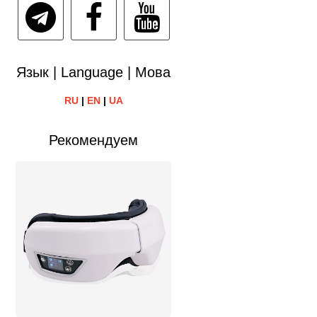
Язык | Language | Мова
RU
|
EN
|
UA
Рекомендуем