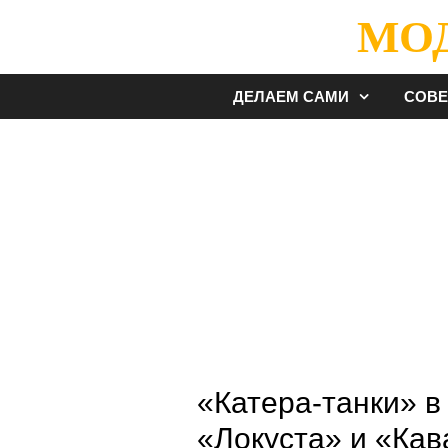
Перейти
МО
к
содержимому
ДЕЛАЕМ САМИ
СОВ
«Катера-танки» в
«Локуста» и «Кав