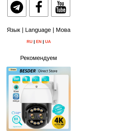
Язык | Language | Мова
RU
|
EN
|
UA
Рекомендуем