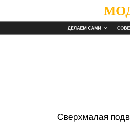
Перейти
МО
к
содержимому
ДЕЛАЕМ САМИ
СОВ
Сверхмалая подв